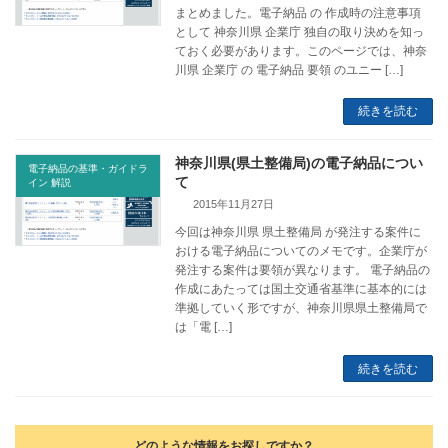
まとめました。電子納品 の 作成時の注意事項
として 神奈川県 企業庁 独自の取り決めを知っ
ておく必要があります。このページでは、神奈
川県 企業庁 の 電子納品 要領 のユニー […]
続きを読む
神奈川県(県土整備局)の電子納品につい
電子納品の基準・ガイドラ
て
イン 解説
2015年11月27日
今回は神奈川県 県土整備局 が発注する案件に
おける電子納品についてのメモです。企業庁が
発注する案件は要領が異なります。 電子納品の
作成にあたっては国土交通省基準に基本的には
準拠していく形ですが、神奈川県県土整備局で
は「電 […]
続きを読む
どのような情報をお探しですか？