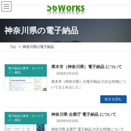
コ
ナ
ン
ビ
テ
ゲ
ン
ー
ツ
シ
へ
ョ
神奈川県の電子納品
ス
ン
キ
に
ッ
移
Top
神奈川県の電子納品
プ
動
厚木市（神奈川県）電子納品 について
電子納品の基準・ガイドラ
イン 解説
2026年2月12日
厚木市（神奈川県）の電子納品 の主な特徴につ
いてまとめました。
続きを読む
神奈川県 企業庁 電子納品 について
電子納品の基準・ガイドラ
イン 解説
2020年4月18日
神奈川県 企業庁 電子納品 の主な特徴について